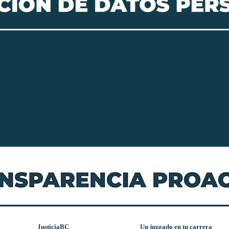
JusticiaBC
Un juzgado en tu carrera