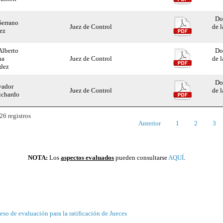
Do
Serrano
Juez de Control
de l
ez
Alberto
Do
na
Juez de Control
de l
dez
Do
vador
Juez de Control
de l
ichardo
26 registros
Anterior
1
2
3
NOTA:
Los
aspectos evaluados
pueden consultarse
AQUÍ
.
eso de evaluación para la ratificación de Jueces