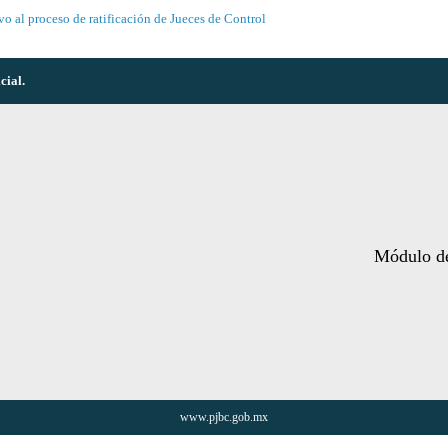
vo al proceso de ratificación de Jueces de Control
cial
.
Módulo de
www.pjbc.gob.mx