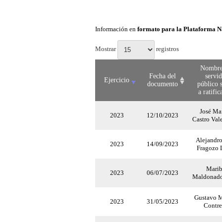
Información en
formato para la Plataforma N
Mostrar
registros
Nombre
Fecha del
servi
Ejercicio
documento
público 
a ratific
José Ma
2023
12/10/2023
Castro Val
Alejandro
2023
14/09/2023
Fragozo 
Marib
2023
06/07/2023
Maldonado
Gustavo 
2023
31/05/2023
Contre