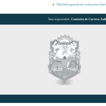
Tabulador general de evaluación relati
Área responsable:
Comisión de Carrera Judi