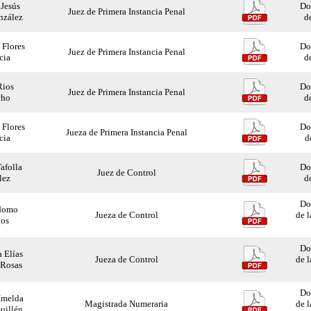
 Jesús
Do
Juez de Primera Instancia Penal
nzález
de
 Flores
Do
Juez de Primera Instancia Penal
cia
de
Rios
Do
Juez de Primera Instancia Penal
ho
de
 Flores
Do
Jueza de Primera Instancia Penal
cia
d
afolla
Do
Juez de Control
lez
de
Do
rdomo
Jueza de Control
de l
gos
Do
 Elías
Jueza de Control
de l
 Rosas
Do
Imelda
Magistrada Numeraria
de l
uillén