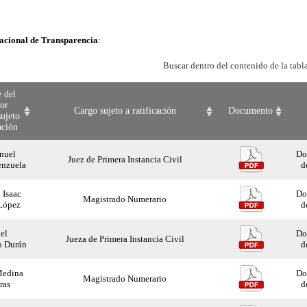
acional de Transparencia
:
Buscar dentro del contenido de la tabl
 del
dor
Cargo sujeto a ratificación
Documento
sujeto
ación
nuel
Do
Juez de Primera Instancia Civil
enzuela
d
 Isaac
Do
Magistrado Numerario
López
d
el
Do
Jueza de Primera Instancia Civil
 Durán
d
Medina
Do
Magistrado Numerario
ras
d